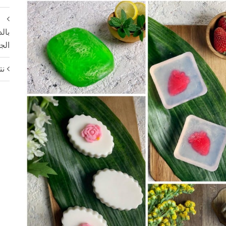
بال
الجامعى
نتا