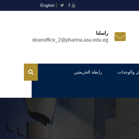
English
راسلنا
deanoffice_2@pharma.asu.edu.eg
ز والوحدات
رابطة الخريجين