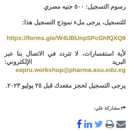
رسوم التسجيل: ٥٠٠ جنيه مصري
للتسجيل، يرجى ملء نموذج التسجيل هذا
:
https://forms.gle/W4UBUnpSPcGhfQXQ9
لأية استفسارات، لا تتردد في الاتصال بنا عبر
البريد الإلكتروني:
eapru.workshop@pharma.asu.edu.eg
يرجى التسجيل لحجز مقعدك قبل ٢٥ يوليو ٢٠٢٣
.
مشاركة علي: