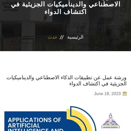
الاصطناعي والديناميكيات الجزيئية في
اكتشاف الدواء
الاقسام
برنامج التصميم الدوائى و الفارم دى كلينيكال
الرئيسية
حدث
المراكز والوحدات
رابطة الخريجين
تواصل معنا
ورشة عمل عن تطبيقات الذكاء الاصطناعي والديناميكيات
الجزيئية في اكتشاف الدواء
مدونة الاخلاقيات الجامعيه
June 18, 2023