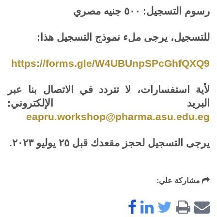
رسوم التسجيل: ٥٠٠ جنيه مصري
للتسجيل، يرجى ملء نموذج التسجيل هذا
:
https://forms.gle/W4UBUnpSPcGhfQXQ9
لأية استفسارات، لا تتردد في الاتصال بنا عبر
البريد الإلكتروني:
eapru.workshop@pharma.asu.edu.eg
يرجى التسجيل لحجز مقعدك قبل ٢٥ يوليو ٢٠٢٣
.
مشاركة علي: