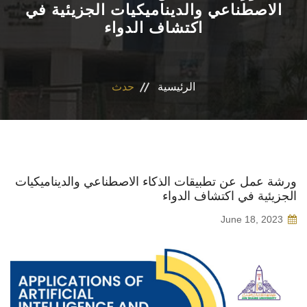
الاصطناعي والديناميكيات الجزيئية في
اكتشاف الدواء
الاقسام
برنامج التصميم الدوائى و الفارم دى كلينيكال
الرئيسية
حدث
المراكز والوحدات
رابطة الخريجين
تواصل معنا
ورشة عمل عن تطبيقات الذكاء الاصطناعي والديناميكيات
الجزيئية في اكتشاف الدواء
مدونة الاخلاقيات الجامعيه
June 18, 2023