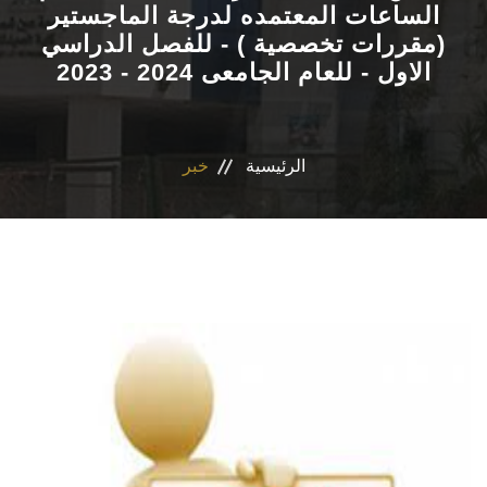
الساعات المعتمده لدرجة الماجستير
(مقررات تخصصية ) - للفصل الدراسي
الاقسام
الاول - للعام الجامعى 2024 - 2023
برنامج التصميم الدوائى و الفارم دى كلينيكال
المراكز والوحدات
الرئيسية
خبر
رابطة الخريجين
تواصل معنا
مدونة الاخلاقيات الجامعيه