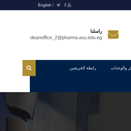
English
راسلنا
deanoffice_2@pharma.asu.edu.eg
ز والوحدات
رابطة الخريجين