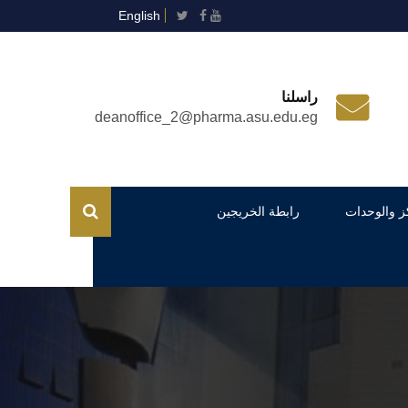
English
راسلنا
deanoffice_2@pharma.asu.edu.eg
ز والوحدات
رابطة الخريجين