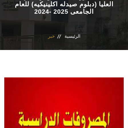
العليا (دبلوم صيدله اكلينيكيه) للعام
الجامعى 2025 -2024
الاقسام
برنامج التصميم الدوائى و الفارم دى كلينيكال
الرئيسية
خبر
المراكز والوحدات
رابطة الخريجين
تواصل معنا
مدونة الاخلاقيات الجامعيه