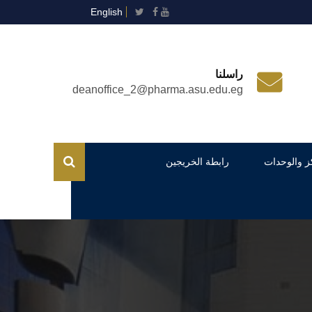
English
راسلنا
deanoffice_2@pharma.asu.edu.eg
ز والوحدات
رابطة الخريجين