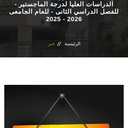
الدراسات العليا لدرجة الماجستير -
للفصل الدراسي الثانى - للعام الجامعى
الاقسام
2026 - 2025
برنامج التصميم الدوائى و الفارم دى كلينيكال
المراكز والوحدات
الرئيسية
خبر
رابطة الخريجين
تواصل معنا
مدونة الاخلاقيات الجامعيه