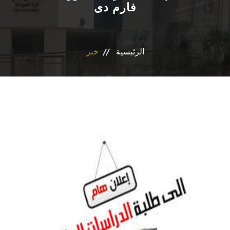
فارم دى
الاقسام
برنامج التصميم الدوائى و الفارم دى كلينيكال
الرئيسية
خبر
المراكز والوحدات
رابطة الخريجين
تواصل معنا
مدونة الاخلاقيات الجامعيه