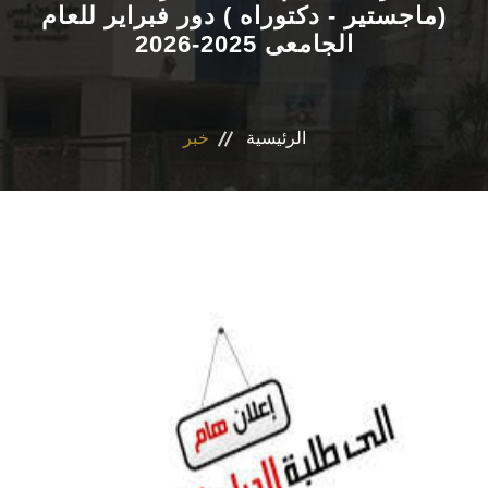
(ماجستير - دكتوراه ) دور فبراير للعام
الجامعى 2025-2026
الاقسام
برنامج التصميم الدوائى و الفارم دى كلينيكال
الرئيسية
خبر
المراكز والوحدات
رابطة الخريجين
تواصل معنا
مدونة الاخلاقيات الجامعيه