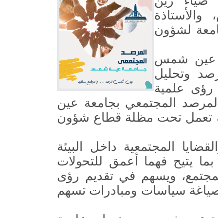
 ضياء زين
والأستاذة
امعة لشؤون
ة عين شمس
صد وتحليل
 رؤى علمية
 المرصد المجتمعي بجامعة عين
 تعمل تحت مظلة قطاع شؤون
قضايا المجتمعية داخل البيئة
، بما يتيح فهما أعمق للتحولات
المجتمع، ويسهم في تقديم رؤى
صياغة سياسات ومبادرات تسهم