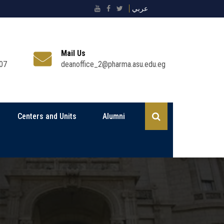
عربي
Mail Us
07
deanoffice_2@pharma.asu.edu.eg
Centers and Units
Alumni