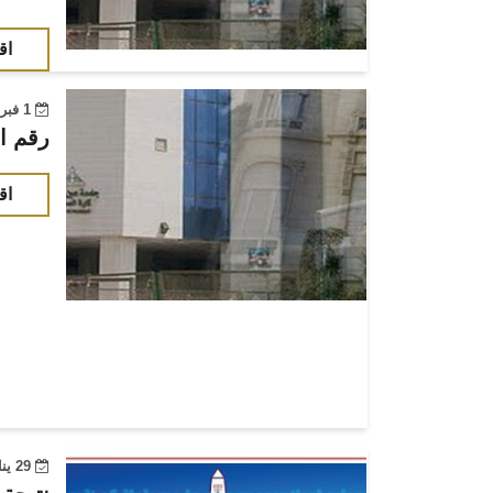
اق
1 فبراير 2023
رقم ا
اق
29 يناير 2023