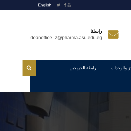
English
راسلنا
deanoffice_2@pharma.asu.edu.eg
ز والوحدات
رابطة الخريجين