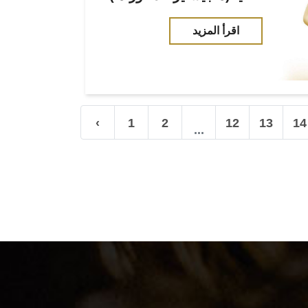
اقرأ المزيد
‹
1
2
12
13
14
...