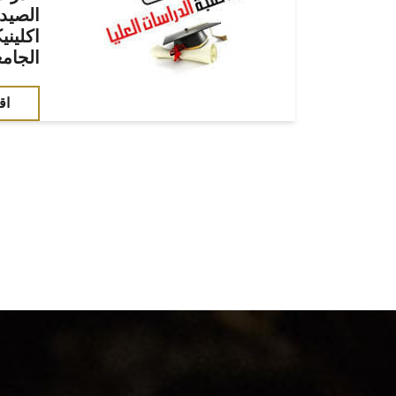
الصيد
اكليني
الجامعى2022
اق