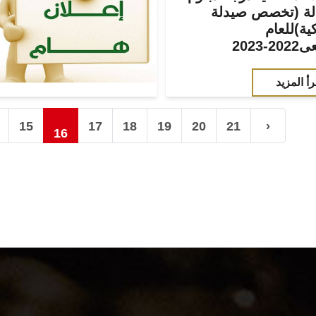
لة (تخصص صيدلة
كية)للعام
-2023
رأ المزيد
15
17
18
19
20
21
›
16