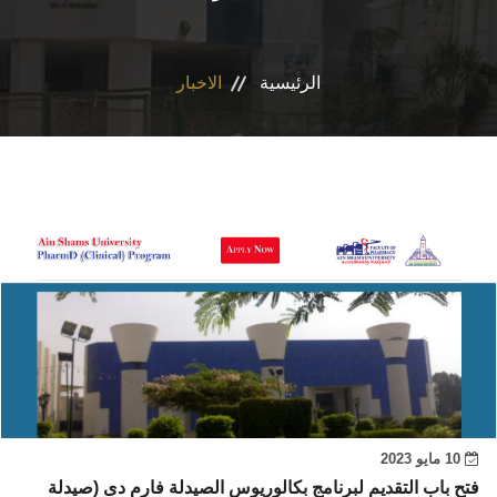
الاقسام
الرئيسية
الاخبار
برنامج التصميم الدوائى و الفارم دى كلينيكال
المراكز والوحدات
رابطة الخريجين
تواصل معنا
مدونة الاخلاقيات الجامعيه
10 مايو 2023
فتح باب التقديم لبرنامج بكالوريوس الصيدلة فارم دى (صيدلة